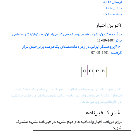
ارسال مقاله
تماس با ما
نقشه سایت
آخرین اخبار
برگزیده شدن نشریه شیمی و مهندسی شیمی ایران به عنوان نشریه علمی
برتر
1404-09-11
۴۸۱ پژوهشگر ایرانی در زمره دانشمندان یک‌درصد برتر جهان قرار
گرفتند.
1401-09-07
"
این نشریه با احترام به قوانین اخلاق در نشریات، تابع قوانین کمیتۀ اخلاق در
انتشار (COPE) می باشد و از آیین نامه اجرایی قانون پیشگیری و مقابله با تقلب
در آثار علمی پیروی می نماید".
اشتراک خبرنامه
برای دریافت اخبار و اطلاعیه های مهم نشریه در خبرنامه نشریه مشترک
شوید.