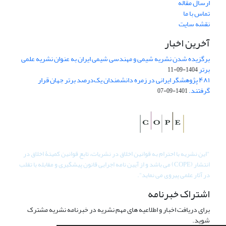
ارسال مقاله
تماس با ما
نقشه سایت
آخرین اخبار
برگزیده شدن نشریه شیمی و مهندسی شیمی ایران به عنوان نشریه علمی
برتر
1404-09-11
۴۸۱ پژوهشگر ایرانی در زمره دانشمندان یک‌درصد برتر جهان قرار
گرفتند.
1401-09-07
"
این نشریه با احترام به قوانین اخلاق در نشریات، تابع قوانین کمیتۀ اخلاق در
انتشار (COPE) می باشد و از آیین نامه اجرایی قانون پیشگیری و مقابله با تقلب
در آثار علمی پیروی می نماید".
اشتراک خبرنامه
برای دریافت اخبار و اطلاعیه های مهم نشریه در خبرنامه نشریه مشترک
شوید.