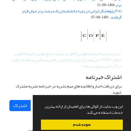
برتر
1404-09-11
۴۸۱ پژوهشگر ایرانی در زمره دانشمندان یک‌درصد برتر جهان قرار
گرفتند.
1401-09-07
"
این نشریه با احترام به قوانین اخلاق در نشریات، تابع قوانین کمیتۀ اخلاق در
انتشار (COPE) می باشد و از آیین نامه اجرایی قانون پیشگیری و مقابله با تقلب
در آثار علمی پیروی می نماید".
اشتراک خبرنامه
برای دریافت اخبار و اطلاعیه های مهم نشریه در خبرنامه نشریه مشترک
شوید.
اشتراک
این وب سایت از کوکی ها برای اطمینان از ارائه بهترین
خدمات استفاده می کند.
متوجه شدم
سامانه مدیریت نشریات علمی.
طراحی و پیاده سازی از
سیناوب