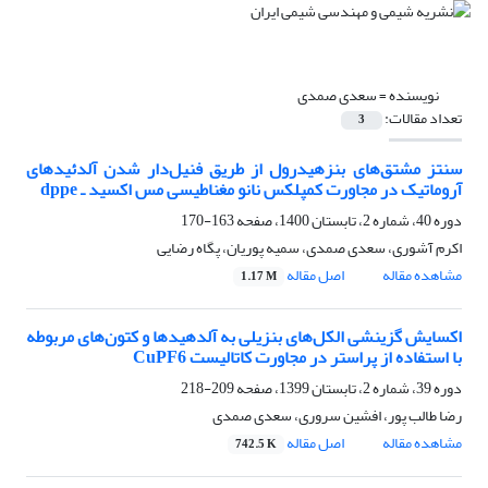
نویسنده =
سعدی صمدی
تعداد مقالات:
3
سنتز مشتق‌های بنزهیدرول از طریق فنیل‌دار شدن‌‌ آلدئیدهای
آروماتیک در مجاورت کمپلکس نانو مغناطیسی مس اکسید ـ dppe
دوره 40، شماره 2، تابستان 1400، صفحه
163-170
اکرم آشوری، سعدی صمدی، سمیه پوریان، پگاه رضایی
مشاهده مقاله
اصل مقاله
1.17 M
اکسایش گزینشی الکل‌های بنزیلی به آلدهیدها و کتون‌های مربوطه
با استفاده از پراستر در مجاورت کاتالیست CuPF6
دوره 39، شماره 2، تابستان 1399، صفحه
209-218
رضا طالب پور، افشین سروری، سعدی صمدی
مشاهده مقاله
اصل مقاله
742.5 K