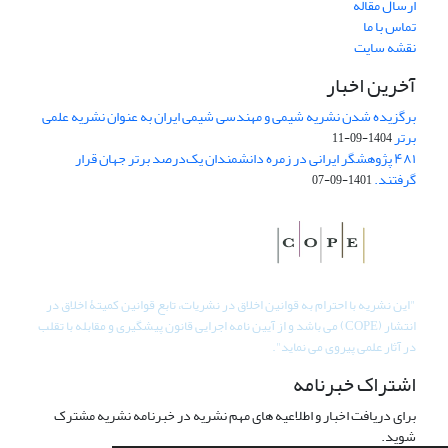
ارسال مقاله
تماس با ما
نقشه سایت
آخرین اخبار
برگزیده شدن نشریه شیمی و مهندسی شیمی ایران به عنوان نشریه علمی
برتر
1404-09-11
۴۸۱ پژوهشگر ایرانی در زمره دانشمندان یک‌درصد برتر جهان قرار
گرفتند.
1401-09-07
"
این نشریه با احترام به قوانین اخلاق در نشریات، تابع قوانین کمیتۀ اخلاق در
انتشار (COPE) می باشد و از آیین نامه اجرایی قانون پیشگیری و مقابله با تقلب
در آثار علمی پیروی می نماید".
اشتراک خبرنامه
برای دریافت اخبار و اطلاعیه های مهم نشریه در خبرنامه نشریه مشترک
شوید.