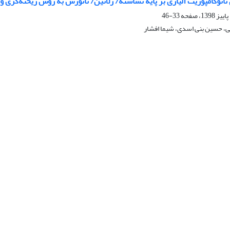
انوکامپوزیت آلیاژی بر پایه نشاسته/ ژلاتین/ نانورس به روش ریخته‌گری و
33-46
ی، حسین بنی اسدی، شیما افشار