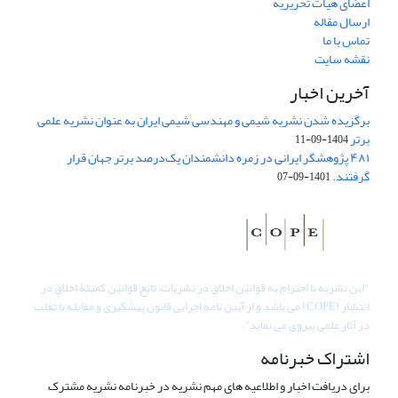
اعضای هیات تحریریه
ارسال مقاله
تماس با ما
نقشه سایت
آخرین اخبار
برگزیده شدن نشریه شیمی و مهندسی شیمی ایران به عنوان نشریه علمی
برتر
1404-09-11
۴۸۱ پژوهشگر ایرانی در زمره دانشمندان یک‌درصد برتر جهان قرار
گرفتند.
1401-09-07
"
این نشریه با احترام به قوانین اخلاق در نشریات، تابع قوانین کمیتۀ اخلاق در
انتشار (COPE) می باشد و از آیین نامه اجرایی قانون پیشگیری و مقابله با تقلب
در آثار علمی پیروی می نماید".
اشتراک خبرنامه
برای دریافت اخبار و اطلاعیه های مهم نشریه در خبرنامه نشریه مشترک