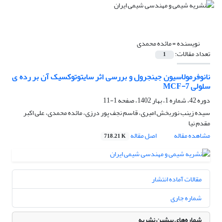
نویسنده =
مائده محمدی
تعداد مقالات:
1
نانوفرمولاسیون جینجرول و بررسی اثر سایتوتوکسیک آن بر رده ی
سلولی MCF-7
دوره 42، شماره 1، بهار 1402، صفحه
1-11
سیده زینب نوربخش امیری، قاسم نجف پور درزی، مائده محمدی، علی اکبر
مقدم نیا
مشاهده مقاله
اصل مقاله
718.21 K
مقالات آماده انتشار
شماره جاری
شماره‌های پیشین نشریه