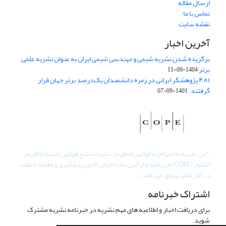
ارسال مقاله
تماس با ما
نقشه سایت
آخرین اخبار
برگزیده شدن نشریه شیمی و مهندسی شیمی ایران به عنوان نشریه علمی
برتر
1404-09-11
۴۸۱ پژوهشگر ایرانی در زمره دانشمندان یک‌درصد برتر جهان قرار
گرفتند.
1401-09-07
"
این نشریه با احترام به قوانین اخلاق در نشریات، تابع قوانین کمیتۀ اخلاق در
انتشار (COPE) می باشد و از آیین نامه اجرایی قانون پیشگیری و مقابله با تقلب
در آثار علمی پیروی می نماید".
اشتراک خبرنامه
برای دریافت اخبار و اطلاعیه های مهم نشریه در خبرنامه نشریه مشترک
شوید.