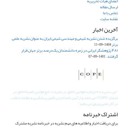
اعضای هیات تحریریه
ارسال مقاله
تماس با ما
نقشه سایت
آخرین اخبار
برگزیده شدن نشریه شیمی و مهندسی شیمی ایران به عنوان نشریه علمی
برتر
1404-09-11
۴۸۱ پژوهشگر ایرانی در زمره دانشمندان یک‌درصد برتر جهان قرار
گرفتند.
1401-09-07
"
این نشریه با احترام به قوانین اخلاق در نشریات، تابع قوانین کمیتۀ اخلاق در
انتشار (COPE) می باشد و از آیین نامه اجرایی قانون پیشگیری و مقابله با تقلب
در آثار علمی پیروی می نماید".
اشتراک خبرنامه
برای دریافت اخبار و اطلاعیه های مهم نشریه در خبرنامه نشریه مشترک