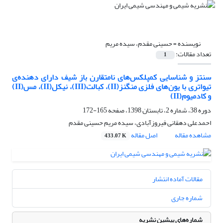
نویسنده =
حسینی مقدم، سیده مریم
تعداد مقالات:
1
سنتز و شناسایی کمپلکس‌های نامتقارن باز شیف دارای دهنده‌ی
تیواتری با یون‌های فلزی منگنز(II)، کبالت(III)، نیکل(II)، مس(II)
و کادمیوم(II)‬‬‬‬
دوره 38، شماره 2، تابستان 1398، صفحه
165-172
احمدعلی دهقانی فیروزآبادی، سیده مریم حسینی مقدم
مشاهده مقاله
اصل مقاله
433.07 K
مقالات آماده انتشار
شماره جاری
شماره‌های پیشین نشریه