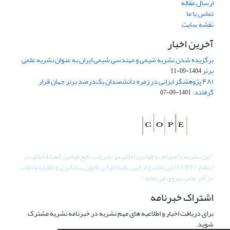
ارسال مقاله
تماس با ما
نقشه سایت
آخرین اخبار
برگزیده شدن نشریه شیمی و مهندسی شیمی ایران به عنوان نشریه علمی
برتر
1404-09-11
۴۸۱ پژوهشگر ایرانی در زمره دانشمندان یک‌درصد برتر جهان قرار
گرفتند.
1401-09-07
"
این نشریه با احترام به قوانین اخلاق در نشریات، تابع قوانین کمیتۀ اخلاق در
انتشار (COPE) می باشد و از آیین نامه اجرایی قانون پیشگیری و مقابله با تقلب
در آثار علمی پیروی می نماید".
اشتراک خبرنامه
برای دریافت اخبار و اطلاعیه های مهم نشریه در خبرنامه نشریه مشترک
شوید.