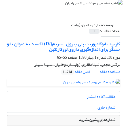
نویسنده =
اردوخانیان، ژولیت
تعداد مقالات:
1
کاربرد نانوکامپوزیت پلی پیرول ـ سریم(IV) اکسید به عنوان نانو
حسگر برای اندازه‌گیری داروی لووکارنتین
دوره 38، شماره 1، بهار 1398، صفحه
55-65
نرگس عجمی، شهلا مظفری، ژولیت اردوخانیان، سهیلا سهیلی
مشاهده مقاله
اصل مقاله
2.17 M
مقالات آماده انتشار
شماره جاری
شماره‌های پیشین نشریه