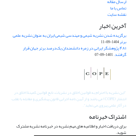
ارسال مقاله
تماس با ما
نقشه سایت
آخرین اخبار
برگزیده شدن نشریه شیمی و مهندسی شیمی ایران به عنوان نشریه علمی
برتر
1404-09-11
۴۸۱ پژوهشگر ایرانی در زمره دانشمندان یک‌درصد برتر جهان قرار
گرفتند.
1401-09-07
"
این نشریه با احترام به قوانین اخلاق در نشریات، تابع قوانین کمیتۀ اخلاق در
انتشار (COPE) می باشد و از آیین نامه اجرایی قانون پیشگیری و مقابله با تقلب
در آثار علمی پیروی می نماید".
اشتراک خبرنامه
برای دریافت اخبار و اطلاعیه های مهم نشریه در خبرنامه نشریه مشترک
شوید.