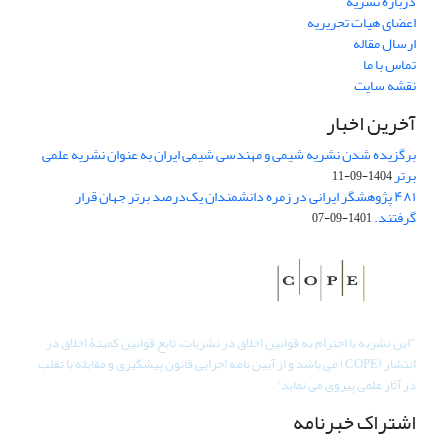
درباره نشریه
اعضای هیات تحریریه
ارسال مقاله
تماس با ما
نقشه سایت
آخرین اخبار
برگزیده شدن نشریه شیمی و مهندسی شیمی ایران به عنوان نشریه علمی
برتر
1404-09-11
۴۸۱ پژوهشگر ایرانی در زمره دانشمندان یک‌درصد برتر جهان قرار
گرفتند.
1401-09-07
"
این نشریه با احترام به قوانین اخلاق در نشریات، تابع قوانین کمیتۀ اخلاق در
انتشار (COPE) می باشد و از آیین نامه اجرایی قانون پیشگیری و مقابله با تقلب
در آثار علمی پیروی می نماید".
اشتراک خبرنامه