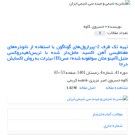
نویسنده =
خسروی، کاوه
تعداد مقالات:
1
تهیه تک ظرف 2-پیرازول‌های گوناگون با استفاده از نانوذره‌های
مغناطیسی آهن اکسید عامل‌دار شده با تریس(هیدروکسی
متیل)آمینو متان سولفونه شده/ مس(II) نیترات به روش اکسایش
درجا
دوره 41، شماره 4، زمستان 1401، صفحه
53-65
کاوه خسروی، امیر عزیزی، فاطمه کریمی
مشاهده مقاله
اصل مقاله
1.42 M
مقالات آماده انتشار
شماره جاری