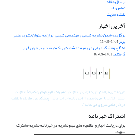
ارسال مقاله
تماس با ما
نقشه سایت
آخرین اخبار
برگزیده شدن نشریه شیمی و مهندسی شیمی ایران به عنوان نشریه علمی
برتر
1404-09-11
۴۸۱ پژوهشگر ایرانی در زمره دانشمندان یک‌درصد برتر جهان قرار
گرفتند.
1401-09-07
"
این نشریه با احترام به قوانین اخلاق در نشریات، تابع قوانین کمیتۀ اخلاق در
انتشار (COPE) می باشد و از آیین نامه اجرایی قانون پیشگیری و مقابله با تقلب
در آثار علمی پیروی می نماید".
اشتراک خبرنامه
برای دریافت اخبار و اطلاعیه های مهم نشریه در خبرنامه نشریه مشترک
شوید.