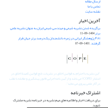
ارسال مقاله
تماس با ما
نقشه سایت
آخرین اخبار
برگزیده شدن نشریه شیمی و مهندسی شیمی ایران به عنوان نشریه علمی
برتر
1404-09-11
۴۸۱ پژوهشگر ایرانی در زمره دانشمندان یک‌درصد برتر جهان قرار
گرفتند.
1401-09-07
"
این نشریه با احترام به قوانین اخلاق در نشریات، تابع قوانین کمیتۀ اخلاق در
انتشار (COPE) می باشد و از آیین نامه اجرایی قانون پیشگیری و مقابله با تقلب
در آثار علمی پیروی می نماید".
اشتراک خبرنامه
برای دریافت اخبار و اطلاعیه های مهم نشریه در خبرنامه نشریه مشترک
شوید.