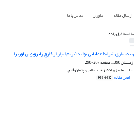
ارسال مقاله
داوران
تماس با ما
ا اسماغیل زاده
ینه سازی شرایط عملیاتی تولید آنزیم لیپاز از قارچ رایزوپوس اوریزا
287-298
سا اسماغیل زاده، زینب صالحی، پژمان قلیچ
اصل مقاله
989.64 K