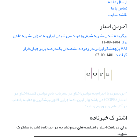
ارسال مقاله
تماس با ما
نقشه سایت
آخرین اخبار
برگزیده شدن نشریه شیمی و مهندسی شیمی ایران به عنوان نشریه علمی
برتر
1404-09-11
۴۸۱ پژوهشگر ایرانی در زمره دانشمندان یک‌درصد برتر جهان قرار
گرفتند.
1401-09-07
"
این نشریه با احترام به قوانین اخلاق در نشریات، تابع قوانین کمیتۀ اخلاق در
انتشار (COPE) می باشد و از آیین نامه اجرایی قانون پیشگیری و مقابله با تقلب
در آثار علمی پیروی می نماید".
اشتراک خبرنامه
برای دریافت اخبار و اطلاعیه های مهم نشریه در خبرنامه نشریه مشترک
شوید.