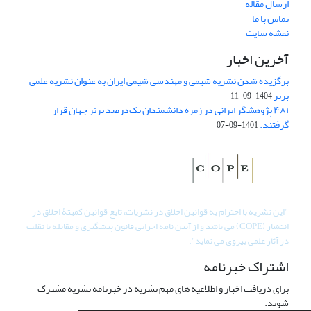
ارسال مقاله
تماس با ما
نقشه سایت
آخرین اخبار
برگزیده شدن نشریه شیمی و مهندسی شیمی ایران به عنوان نشریه علمی
برتر
1404-09-11
۴۸۱ پژوهشگر ایرانی در زمره دانشمندان یک‌درصد برتر جهان قرار
گرفتند.
1401-09-07
"
این نشریه با احترام به قوانین اخلاق در نشریات، تابع قوانین کمیتۀ اخلاق در
انتشار (COPE) می باشد و از آیین نامه اجرایی قانون پیشگیری و مقابله با تقلب
در آثار علمی پیروی می نماید".
اشتراک خبرنامه
برای دریافت اخبار و اطلاعیه های مهم نشریه در خبرنامه نشریه مشترک
شوید.