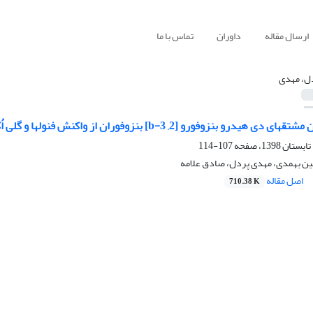
ارسال مقاله
داوران
تماس با ما
ل، مهدی
[b-3 ,2] بنزوفوران از واکنش فنولها و گلی اُکسال با استفاده از یک مایع یونی اسید برونستد
107-114
ن بهمدی، مهدی پردل، صادق علامه
اصل مقاله
710.38 K