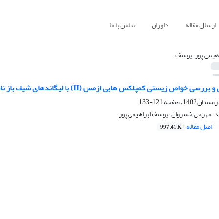
ارسال مقاله
داوران
تماس با ما
اهیمی پور، یوسف
 خواص زیستی کمپلکس هایی ازمس (II) با لیگاندهای شیف باز نامتقارن
121-133
د، مهرجی خسروان، یوسف ابراهیمی پور
اصل مقاله
997.41 K