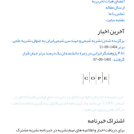
اعضای هیات تحریریه
ارسال مقاله
تماس با ما
نقشه سایت
آخرین اخبار
برگزیده شدن نشریه شیمی و مهندسی شیمی ایران به عنوان نشریه علمی
برتر
1404-09-11
۴۸۱ پژوهشگر ایرانی در زمره دانشمندان یک‌درصد برتر جهان قرار
گرفتند.
1401-09-07
"
این نشریه با احترام به قوانین اخلاق در نشریات، تابع قوانین کمیتۀ اخلاق در
انتشار (COPE) می باشد و از آیین نامه اجرایی قانون پیشگیری و مقابله با تقلب
در آثار علمی پیروی می نماید".
اشتراک خبرنامه
برای دریافت اخبار و اطلاعیه های مهم نشریه در خبرنامه نشریه مشترک