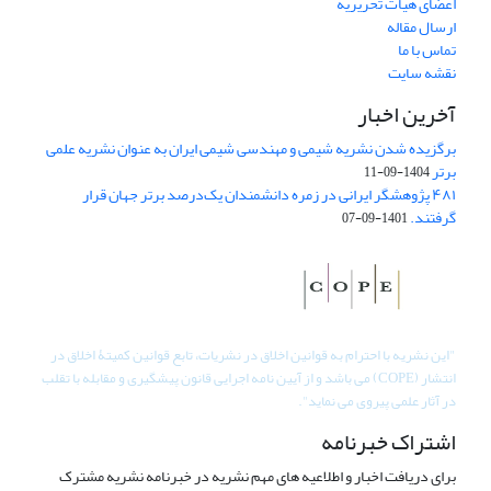
اعضای هیات تحریریه
ارسال مقاله
تماس با ما
نقشه سایت
آخرین اخبار
برگزیده شدن نشریه شیمی و مهندسی شیمی ایران به عنوان نشریه علمی
برتر
1404-09-11
۴۸۱ پژوهشگر ایرانی در زمره دانشمندان یک‌درصد برتر جهان قرار
گرفتند.
1401-09-07
"
این نشریه با احترام به قوانین اخلاق در نشریات، تابع قوانین کمیتۀ اخلاق در
انتشار (COPE) می باشد و از آیین نامه اجرایی قانون پیشگیری و مقابله با تقلب
در آثار علمی پیروی می نماید".
اشتراک خبرنامه
برای دریافت اخبار و اطلاعیه های مهم نشریه در خبرنامه نشریه مشترک