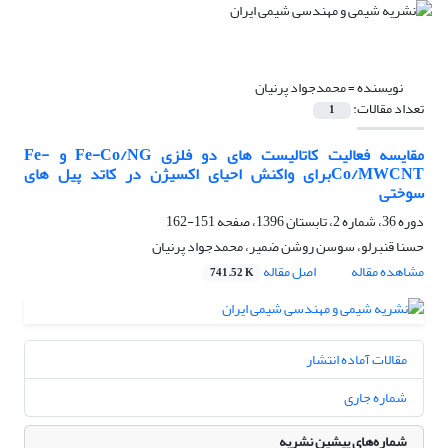
نویسنده =
محمدجواد پرنیان
تعداد مقالات:
1
مقایسه فعالیت کاتالیست های دو فلزی Fe-Co/NG و Fe-
Co/MWCNTبرای واکنش احیای اکسیژن در کاتد پیل های
سوختی
دوره 36، شماره 2، تابستان 1396، صفحه
151-162
حسنا قنبرلو، سوسن روشن ضمیر، محمدجواد پرنیان
مشاهده مقاله
اصل مقاله
741.52 K
مقالات آماده انتشار
شماره جاری
شماره‌های پیشین نشریه