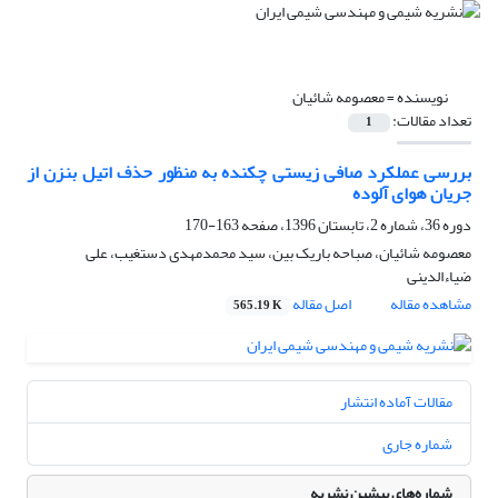
نویسنده =
معصومه شائیان
تعداد مقالات:
1
بررسی عملکرد صافی زیستی چکنده به منظور حذف اتیل بنزن از
جریان هوای آلوده
دوره 36، شماره 2، تابستان 1396، صفحه
163-170
معصومه شائیان، صباحه باریک بین، سید محمدمهدی دستغیب، علی
ضیاءالدینی
مشاهده مقاله
اصل مقاله
565.19 K
مقالات آماده انتشار
شماره جاری
شماره‌های پیشین نشریه