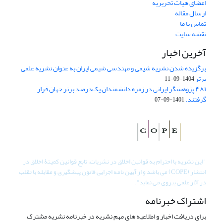
اعضای هیات تحریریه
ارسال مقاله
تماس با ما
نقشه سایت
آخرین اخبار
برگزیده شدن نشریه شیمی و مهندسی شیمی ایران به عنوان نشریه علمی
برتر
1404-09-11
۴۸۱ پژوهشگر ایرانی در زمره دانشمندان یک‌درصد برتر جهان قرار
گرفتند.
1401-09-07
"
این نشریه با احترام به قوانین اخلاق در نشریات، تابع قوانین کمیتۀ اخلاق در
انتشار (COPE) می باشد و از آیین نامه اجرایی قانون پیشگیری و مقابله با تقلب
در آثار علمی پیروی می نماید".
اشتراک خبرنامه
برای دریافت اخبار و اطلاعیه های مهم نشریه در خبرنامه نشریه مشترک