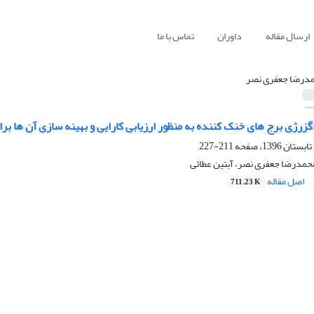
ارسال مقاله
داوران
تماس با ما
درضا جعفری نصر
اگزرژی برج های خنک کننده به منظور ارزیابی کارایی و بهینه سازی آن ها بر
211-227
حمدرضا جعفری نصر، آبتین عطائی
اصل مقاله
711.23 K