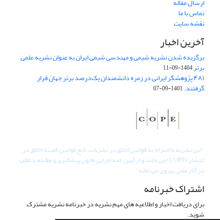
ارسال مقاله
تماس با ما
نقشه سایت
آخرین اخبار
برگزیده شدن نشریه شیمی و مهندسی شیمی ایران به عنوان نشریه علمی
برتر
1404-09-11
۴۸۱ پژوهشگر ایرانی در زمره دانشمندان یک‌درصد برتر جهان قرار
گرفتند.
1401-09-07
"
این نشریه با احترام به قوانین اخلاق در نشریات، تابع قوانین کمیتۀ اخلاق در
انتشار (COPE) می باشد و از آیین نامه اجرایی قانون پیشگیری و مقابله با تقلب
در آثار علمی پیروی می نماید".
اشتراک خبرنامه
برای دریافت اخبار و اطلاعیه های مهم نشریه در خبرنامه نشریه مشترک
شوید.