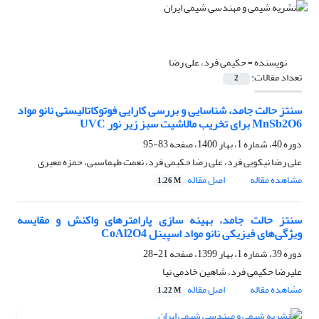
نویسنده =
حکیمی فرد، علی رضا
تعداد مقالات:
2
سنتز حالت جامد، شناسایی و بررسی کارایی فوتوکاتالیستی نانو مواد
MnSb2O6 برای تخریب مالاشیت سبز زیر نور UVC
دوره 40، شماره 1، بهار 1400، صفحه
83-95
علی رضا نیکویی فرد، علی رضا حکیمی فرد، نعمت طهماسبی، حمزه معیری
مشاهده مقاله
اصل مقاله
1.26 M
سنتز حالت جامد، بهینه سازی پارامترهای واکنش و مقایسه
ویژگی‌های فیزیکی نانو مواد اسپینل CoAl2O4
دوره 39، شماره 1، بهار 1399، صفحه
21-28
علیرضا حکیمی فرد، شاهین خادمی نیا
مشاهده مقاله
اصل مقاله
1.22 M