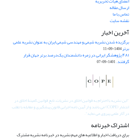
اعضای هیات تحریریه
ارسال مقاله
تماس با ما
نقشه سایت
آخرین اخبار
برگزیده شدن نشریه شیمی و مهندسی شیمی ایران به عنوان نشریه علمی
برتر
1404-09-11
۴۸۱ پژوهشگر ایرانی در زمره دانشمندان یک‌درصد برتر جهان قرار
گرفتند.
1401-09-07
"
این نشریه با احترام به قوانین اخلاق در نشریات، تابع قوانین کمیتۀ اخلاق در
انتشار (COPE) می باشد و از آیین نامه اجرایی قانون پیشگیری و مقابله با تقلب
در آثار علمی پیروی می نماید".
اشتراک خبرنامه
برای دریافت اخبار و اطلاعیه های مهم نشریه در خبرنامه نشریه مشترک