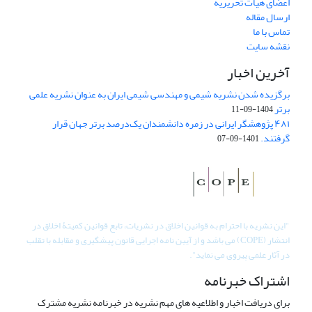
اعضای هیات تحریریه
ارسال مقاله
تماس با ما
نقشه سایت
آخرین اخبار
برگزیده شدن نشریه شیمی و مهندسی شیمی ایران به عنوان نشریه علمی
برتر
1404-09-11
۴۸۱ پژوهشگر ایرانی در زمره دانشمندان یک‌درصد برتر جهان قرار
گرفتند.
1401-09-07
"
این نشریه با احترام به قوانین اخلاق در نشریات، تابع قوانین کمیتۀ اخلاق در
انتشار (COPE) می باشد و از آیین نامه اجرایی قانون پیشگیری و مقابله با تقلب
در آثار علمی پیروی می نماید".
اشتراک خبرنامه
برای دریافت اخبار و اطلاعیه های مهم نشریه در خبرنامه نشریه مشترک