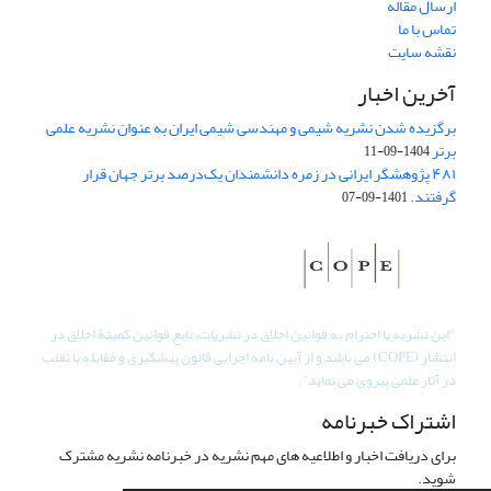
ارسال مقاله
تماس با ما
نقشه سایت
آخرین اخبار
برگزیده شدن نشریه شیمی و مهندسی شیمی ایران به عنوان نشریه علمی
برتر
1404-09-11
۴۸۱ پژوهشگر ایرانی در زمره دانشمندان یک‌درصد برتر جهان قرار
گرفتند.
1401-09-07
"
این نشریه با احترام به قوانین اخلاق در نشریات، تابع قوانین کمیتۀ اخلاق در
انتشار (COPE) می باشد و از آیین نامه اجرایی قانون پیشگیری و مقابله با تقلب
در آثار علمی پیروی می نماید".
اشتراک خبرنامه
برای دریافت اخبار و اطلاعیه های مهم نشریه در خبرنامه نشریه مشترک
شوید.