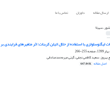
ارسال مقاله
داوران
تماس با ما
شور، سهیلا
ت لیگنوسلولزی با استفاده از حلال اتیلن کربنات: اثر متغیرهای فرایندی بر 
255-266
ع بهروز، سعید کاظمی نجفی، گیتی میرمحمدصادقی
اصل مقاله
647.04 K