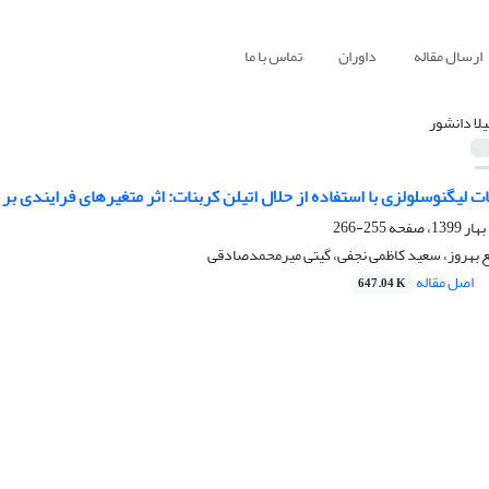
ارسال مقاله
داوران
تماس با ما
لا دانشور
ت لیگنوسلولزی با استفاده از حلال اتیلن کربنات: اثر متغیرهای فرایندی بر 
255-266
ع بهروز، سعید کاظمی نجفی، گیتی میرمحمدصادقی
اصل مقاله
647.04 K