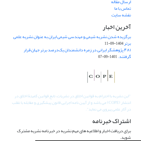
ارسال مقاله
تماس با ما
نقشه سایت
آخرین اخبار
برگزیده شدن نشریه شیمی و مهندسی شیمی ایران به عنوان نشریه علمی
برتر
1404-09-11
۴۸۱ پژوهشگر ایرانی در زمره دانشمندان یک‌درصد برتر جهان قرار
گرفتند.
1401-09-07
"
این نشریه با احترام به قوانین اخلاق در نشریات، تابع قوانین کمیتۀ اخلاق در
انتشار (COPE) می باشد و از آیین نامه اجرایی قانون پیشگیری و مقابله با تقلب
در آثار علمی پیروی می نماید".
اشتراک خبرنامه
برای دریافت اخبار و اطلاعیه های مهم نشریه در خبرنامه نشریه مشترک
شوید.