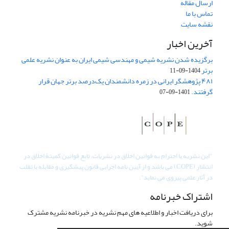
ارسال مقاله
تماس با ما
نقشه سایت
آخرین اخبار
برگزیده شدن نشریه شیمی و مهندسی شیمی ایران به عنوان نشریه علمی
برتر
1404-09-11
۴۸۱ پژوهشگر ایرانی در زمره دانشمندان یک‌درصد برتر جهان قرار
گرفتند.
1401-09-07
"
این نشریه با احترام به قوانین اخلاق در نشریات، تابع قوانین کمیتۀ اخلاق در
انتشار (COPE) می باشد و از آیین نامه اجرایی قانون پیشگیری و مقابله با تقلب
در آثار علمی پیروی می نماید".
اشتراک خبرنامه
برای دریافت اخبار و اطلاعیه های مهم نشریه در خبرنامه نشریه مشترک
شوید.