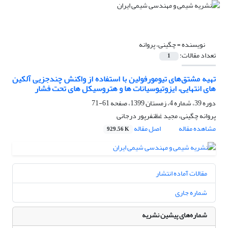
نویسنده =
چگینی، پروانه
تعداد مقالات:
1
تهیه مشتق‌های تیومورفولین با استفاده از واکنش چندجزیی آلکین
های انتهایی، ایزوتیوسیانات ها و هتروسیکل های تحت فشار
دوره 39، شماره 4، زمستان 1399، صفحه
61-71
پروانه چگینی، مجید غظنفرپور درجانی
مشاهده مقاله
اصل مقاله
929.56 K
مقالات آماده انتشار
شماره جاری
شماره‌های پیشین نشریه