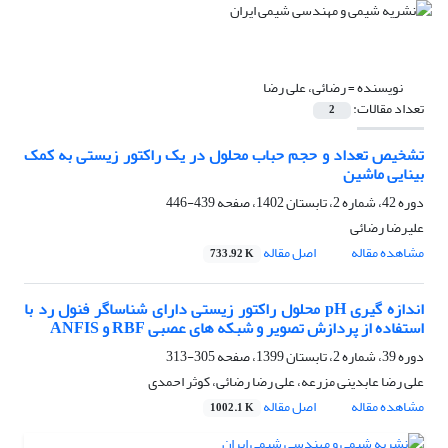
نویسنده =
رضائی، علی رضا
تعداد مقالات:
2
تشخیص تعداد و حجم حباب محلول در یک راکتور زیستی به کمک
بینایی ماشین
دوره 42، شماره 2، تابستان 1402، صفحه
439-446
علیرضا رضائی
مشاهده مقاله
اصل مقاله
733.92 K
اندازه گیری pH محلول راکتور زیستی دارای شناساگر فنول رد با
استفاده از پردازش تصویر و شبکه های عصبی RBF و ANFIS
دوره 39، شماره 2، تابستان 1399، صفحه
305-313
علی رضا عابدینی مزرعه، علی رضا رضائی، کوثر احمدی
مشاهده مقاله
اصل مقاله
1002.1 K