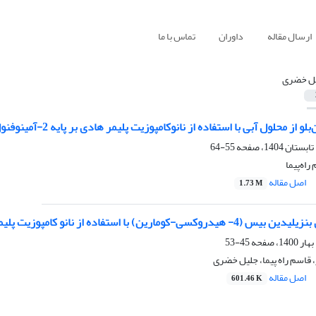
ارسال مقاله
داوران
تماس با ما
ل خضری
محلول آبی با استفاده از نانوکامپوزیت پلیمر هادی بر پایه 2-آمینوفنول و طارونه‌ نخل
55-64
اه‌پیما
اصل مقاله
1.73 M
ی-کومارین‌) با استفاده از نانو کامپوزیت پلیمری
45-53
قاسم راه پیما، جلیل خضری
اصل مقاله
601.46 K