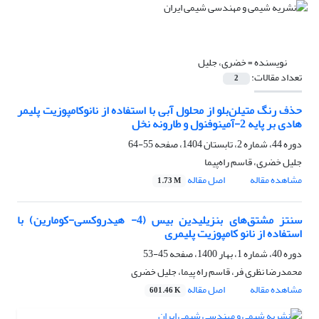
نویسنده =
خضری، جلیل
تعداد مقالات:
2
حذف رنگ متیلن‌بلو از محلول آبی با استفاده از نانوکامپوزیت پلیمر
هادی بر پایه 2-آمینوفنول و طارونه‌ نخل
دوره 44، شماره 2، تابستان 1404، صفحه
55-64
جلیل خضری، قاسم راه‌پیما
مشاهده مقاله
اصل مقاله
1.73 M
سنتز مشتق‌های بنزیلیدین بیس (‌4- هیدروکسی-کومارین‌) با
استفاده از نانو کامپوزیت پلیمری
دوره 40، شماره 1، بهار 1400، صفحه
45-53
محمدرضا نظری فر، قاسم راه پیما، جلیل خضری
مشاهده مقاله
اصل مقاله
601.46 K