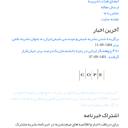
اعضای هیات تحریریه
ارسال مقاله
تماس با ما
نقشه سایت
آخرین اخبار
برگزیده شدن نشریه شیمی و مهندسی شیمی ایران به عنوان نشریه علمی
برتر
1404-09-11
۴۸۱ پژوهشگر ایرانی در زمره دانشمندان یک‌درصد برتر جهان قرار
گرفتند.
1401-09-07
"
این نشریه با احترام به قوانین اخلاق در نشریات، تابع قوانین کمیتۀ اخلاق در
انتشار (COPE) می باشد و از آیین نامه اجرایی قانون پیشگیری و مقابله با تقلب
در آثار علمی پیروی می نماید".
اشتراک خبرنامه
برای دریافت اخبار و اطلاعیه های مهم نشریه در خبرنامه نشریه مشترک