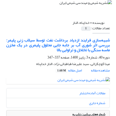
نویسنده =
خداپناه، الناز
تعداد مقالات:
1
شبیه‌سازی فرایند ازدیاد برداشت نفت توسط سیلاب زنی پلیمر:
بررسی اثر شوری آب بر جابه جایی محلول پلیمری در یک مخزن
ماسه سنگی با تخلخل و تراوایی بالا
دوره 40، شماره 3، پاییز 1400، صفحه
337-347
مینا کوچکزائی، سید علیرضا طباطبائی نژاد، الناز خداپناه
مشاهده مقاله
اصل مقاله
1.68 M
مقالات آماده انتشار
شماره جاری
شماره‌های پیشین نشریه