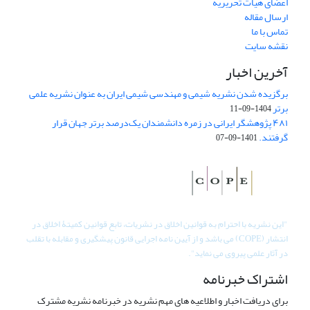
اعضای هیات تحریریه
ارسال مقاله
تماس با ما
نقشه سایت
آخرین اخبار
برگزیده شدن نشریه شیمی و مهندسی شیمی ایران به عنوان نشریه علمی
برتر
1404-09-11
۴۸۱ پژوهشگر ایرانی در زمره دانشمندان یک‌درصد برتر جهان قرار
گرفتند.
1401-09-07
"
این نشریه با احترام به قوانین اخلاق در نشریات، تابع قوانین کمیتۀ اخلاق در
انتشار (COPE) می باشد و از آیین نامه اجرایی قانون پیشگیری و مقابله با تقلب
در آثار علمی پیروی می نماید".
اشتراک خبرنامه
برای دریافت اخبار و اطلاعیه های مهم نشریه در خبرنامه نشریه مشترک