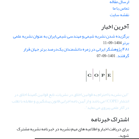
ارسال مقاله
تماس با ما
نقشه سایت
آخرین اخبار
برگزیده شدن نشریه شیمی و مهندسی شیمی ایران به عنوان نشریه علمی
برتر
1404-09-11
۴۸۱ پژوهشگر ایرانی در زمره دانشمندان یک‌درصد برتر جهان قرار
گرفتند.
1401-09-07
"
این نشریه با احترام به قوانین اخلاق در نشریات، تابع قوانین کمیتۀ اخلاق در
انتشار (COPE) می باشد و از آیین نامه اجرایی قانون پیشگیری و مقابله با تقلب
در آثار علمی پیروی می نماید".
اشتراک خبرنامه
برای دریافت اخبار و اطلاعیه های مهم نشریه در خبرنامه نشریه مشترک
شوید.