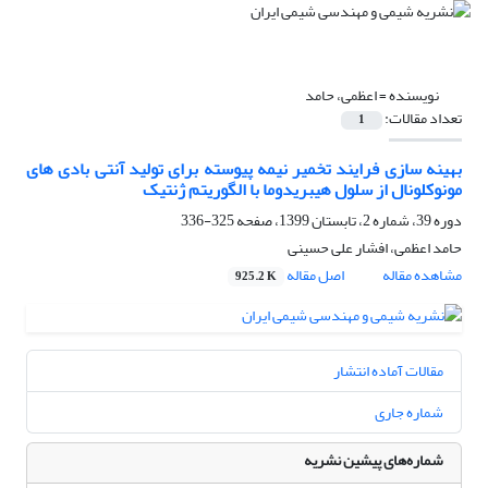
نویسنده =
اعظمی، حامد
تعداد مقالات:
1
بهینه سازی فرایند تخمیر نیمه پیوسته برای تولید آنتی بادی های
مونوکلونال از سلول هیبریدوما با الگوریتم ژنتیک
دوره 39، شماره 2، تابستان 1399، صفحه
325-336
حامد اعظمی، افشار علی حسینی
مشاهده مقاله
اصل مقاله
925.2 K
مقالات آماده انتشار
شماره جاری
شماره‌های پیشین نشریه