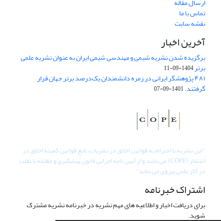
ارسال مقاله
تماس با ما
نقشه سایت
آخرین اخبار
برگزیده شدن نشریه شیمی و مهندسی شیمی ایران به عنوان نشریه علمی
برتر
1404-09-11
۴۸۱ پژوهشگر ایرانی در زمره دانشمندان یک‌درصد برتر جهان قرار
گرفتند.
1401-09-07
"
این نشریه با احترام به قوانین اخلاق در نشریات، تابع قوانین کمیتۀ اخلاق در
انتشار (COPE) می باشد و از آیین نامه اجرایی قانون پیشگیری و مقابله با تقلب
در آثار علمی پیروی می نماید".
اشتراک خبرنامه
برای دریافت اخبار و اطلاعیه های مهم نشریه در خبرنامه نشریه مشترک
شوید.