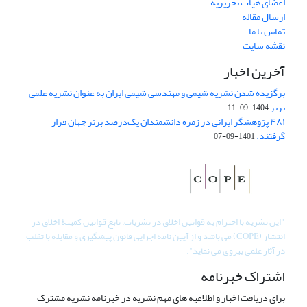
اعضای هیات تحریریه
ارسال مقاله
تماس با ما
نقشه سایت
آخرین اخبار
برگزیده شدن نشریه شیمی و مهندسی شیمی ایران به عنوان نشریه علمی
برتر
1404-09-11
۴۸۱ پژوهشگر ایرانی در زمره دانشمندان یک‌درصد برتر جهان قرار
گرفتند.
1401-09-07
"
این نشریه با احترام به قوانین اخلاق در نشریات، تابع قوانین کمیتۀ اخلاق در
انتشار (COPE) می باشد و از آیین نامه اجرایی قانون پیشگیری و مقابله با تقلب
در آثار علمی پیروی می نماید".
اشتراک خبرنامه
برای دریافت اخبار و اطلاعیه های مهم نشریه در خبرنامه نشریه مشترک