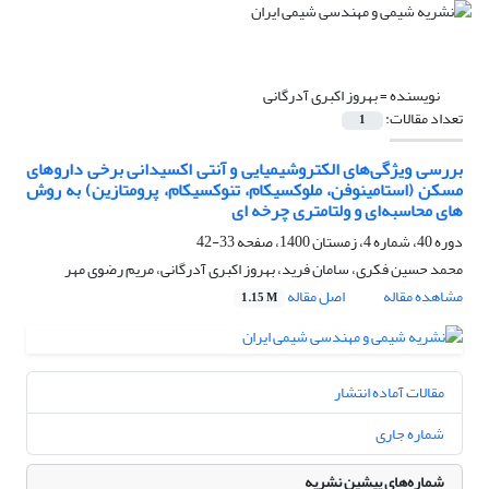
نویسنده =
بهروز اکبری آدرگانی
تعداد مقالات:
1
بررسی ویژگی‌های الکتروشیمیایی و آنتی اکسیدانی برخی داروهای
مسکن (استامینوفن، ملوکسیکام، تنوکسیکام، پرومتازین) به روش
های محاسبه‌ای و ولتامتری چرخه ای
دوره 40، شماره 4، زمستان 1400، صفحه
33-42
محمد حسین فکری، سامان فرید، بهروز اکبری آدرگانی، مریم رضوی مهر
مشاهده مقاله
اصل مقاله
1.15 M
مقالات آماده انتشار
شماره جاری
شماره‌های پیشین نشریه