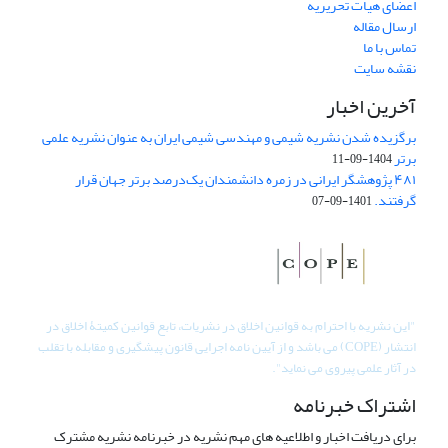
اعضای هیات تحریریه
ارسال مقاله
تماس با ما
نقشه سایت
آخرین اخبار
برگزیده شدن نشریه شیمی و مهندسی شیمی ایران به عنوان نشریه علمی
برتر
1404-09-11
۴۸۱ پژوهشگر ایرانی در زمره دانشمندان یک‌درصد برتر جهان قرار
گرفتند.
1401-09-07
"
این نشریه با احترام به قوانین اخلاق در نشریات، تابع قوانین کمیتۀ اخلاق در
انتشار (COPE) می باشد و از آیین نامه اجرایی قانون پیشگیری و مقابله با تقلب
در آثار علمی پیروی می نماید".
اشتراک خبرنامه
برای دریافت اخبار و اطلاعیه های مهم نشریه در خبرنامه نشریه مشترک