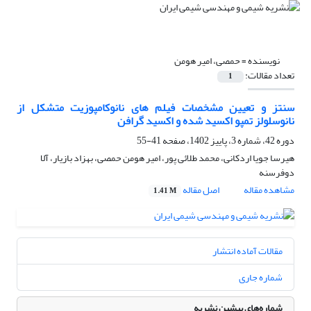
نویسنده =
حمصی، امیر هومن
تعداد مقالات:
1
سنتز و تعیین مشخصات فیلم های نانوکامپوزیت متشکل از
نانوسلولز تمپو اکسید شده و اکسید گرافن
دوره 42، شماره 3، پاییز 1402، صفحه
41-55
هیرسا جویا اردکانی، محمد طلائی پور، امیر هومن حمصی، بهزاد بازیار، آلا
دوفرسنه
مشاهده مقاله
اصل مقاله
1.41 M
مقالات آماده انتشار
شماره جاری
شماره‌های پیشین نشریه