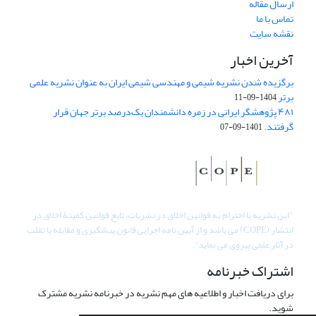
ارسال مقاله
تماس با ما
نقشه سایت
آخرین اخبار
برگزیده شدن نشریه شیمی و مهندسی شیمی ایران به عنوان نشریه علمی
برتر
1404-09-11
۴۸۱ پژوهشگر ایرانی در زمره دانشمندان یک‌درصد برتر جهان قرار
گرفتند.
1401-09-07
"
این نشریه با احترام به قوانین اخلاق در نشریات، تابع قوانین کمیتۀ اخلاق در
انتشار (COPE) می باشد و از آیین نامه اجرایی قانون پیشگیری و مقابله با تقلب
در آثار علمی پیروی می نماید".
اشتراک خبرنامه
برای دریافت اخبار و اطلاعیه های مهم نشریه در خبرنامه نشریه مشترک
شوید.