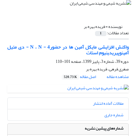
نویسنده =
فریده بهره بر
تعداد مقالات:
1
واکنش افزایشی مایکل آمین ها در حضور4 - N ، N - دی متیل
آمینوپیریدینیوم استات
دوره 39، شماره 3، پاییز 1399، صفحه
101-110
صغری فرهی، فریده بهره بر
مشاهده مقاله
اصل مقاله
520.73 K
مقالات آماده انتشار
شماره جاری
شماره‌های پیشین نشریه