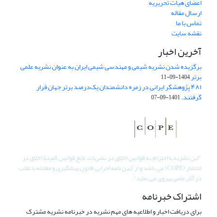
اعضای هیات تحریریه
ارسال مقاله
تماس با ما
نقشه سایت
آخرین اخبار
برگزیده شدن نشریه شیمی و مهندسی شیمی ایران به عنوان نشریه علمی
برتر
1404-09-11
۴۸۱ پژوهشگر ایرانی در زمره دانشمندان یک‌درصد برتر جهان قرار
گرفتند.
1401-09-07
"
این نشریه با احترام به قوانین اخلاق در نشریات، تابع قوانین کمیتۀ اخلاق در
انتشار (COPE) می باشد و از آیین نامه اجرایی قانون پیشگیری و مقابله با تقلب
در آثار علمی پیروی می نماید".
اشتراک خبرنامه
برای دریافت اخبار و اطلاعیه های مهم نشریه در خبرنامه نشریه مشترک