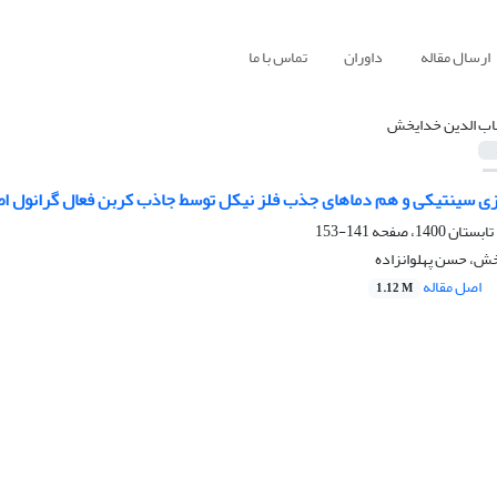
ارسال مقاله
داوران
تماس با ما
ب الدین خدایخش
 سینتیکی و هم دما‌های جذب فلز نیکل توسط جاذب کربن فعال گرانول ا
141-153
ش، حسن پهلوانزاده
اصل مقاله
1.12 M