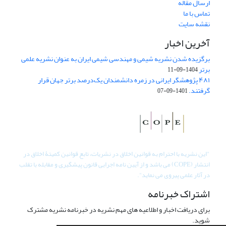
ارسال مقاله
تماس با ما
نقشه سایت
آخرین اخبار
برگزیده شدن نشریه شیمی و مهندسی شیمی ایران به عنوان نشریه علمی
برتر
1404-09-11
۴۸۱ پژوهشگر ایرانی در زمره دانشمندان یک‌درصد برتر جهان قرار
گرفتند.
1401-09-07
"
این نشریه با احترام به قوانین اخلاق در نشریات، تابع قوانین کمیتۀ اخلاق در
انتشار (COPE) می باشد و از آیین نامه اجرایی قانون پیشگیری و مقابله با تقلب
در آثار علمی پیروی می نماید".
اشتراک خبرنامه
برای دریافت اخبار و اطلاعیه های مهم نشریه در خبرنامه نشریه مشترک
شوید.