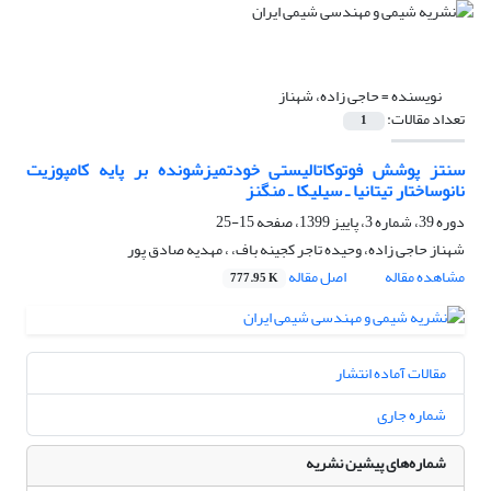
نویسنده =
حاجی زاده، شهناز
تعداد مقالات:
1
سنتز پوشش فوتوکاتالیستی خودتمیزشونده بر پایه کامپوزیت
نانوساختار تیتانیا ـ سیلیکا ـ منگنز
دوره 39، شماره 3، پاییز 1399، صفحه
15-25
شهناز حاجی زاده، وحیده تاجر کجینه باف، ، مهدیه صادق پور
مشاهده مقاله
اصل مقاله
777.95 K
مقالات آماده انتشار
شماره جاری
شماره‌های پیشین نشریه