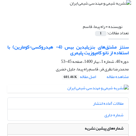
نویسنده =
راه پیما، قاسم
تعداد مقالات:
1
سنتز مشتق‌های بنزیلیدین بیس (‌4- هیدروکسی-کومارین‌) با
استفاده از نانو کامپوزیت پلیمری
دوره 40، شماره 1، بهار 1400، صفحه
45-53
محمدرضا نظری فر، قاسم راه پیما، جلیل خضری
مشاهده مقاله
اصل مقاله
601.46 K
مقالات آماده انتشار
شماره جاری
شماره‌های پیشین نشریه