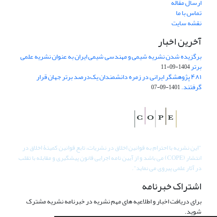
ارسال مقاله
تماس با ما
نقشه سایت
آخرین اخبار
برگزیده شدن نشریه شیمی و مهندسی شیمی ایران به عنوان نشریه علمی
برتر
1404-09-11
۴۸۱ پژوهشگر ایرانی در زمره دانشمندان یک‌درصد برتر جهان قرار
گرفتند.
1401-09-07
"
این نشریه با احترام به قوانین اخلاق در نشریات، تابع قوانین کمیتۀ اخلاق در
انتشار (COPE) می باشد و از آیین نامه اجرایی قانون پیشگیری و مقابله با تقلب
در آثار علمی پیروی می نماید".
اشتراک خبرنامه
برای دریافت اخبار و اطلاعیه های مهم نشریه در خبرنامه نشریه مشترک
شوید.