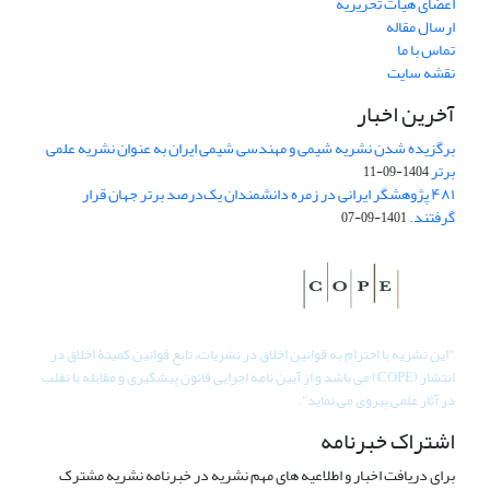
اعضای هیات تحریریه
ارسال مقاله
تماس با ما
نقشه سایت
آخرین اخبار
برگزیده شدن نشریه شیمی و مهندسی شیمی ایران به عنوان نشریه علمی
برتر
1404-09-11
۴۸۱ پژوهشگر ایرانی در زمره دانشمندان یک‌درصد برتر جهان قرار
گرفتند.
1401-09-07
"
این نشریه با احترام به قوانین اخلاق در نشریات، تابع قوانین کمیتۀ اخلاق در
انتشار (COPE) می باشد و از آیین نامه اجرایی قانون پیشگیری و مقابله با تقلب
در آثار علمی پیروی می نماید".
اشتراک خبرنامه
برای دریافت اخبار و اطلاعیه های مهم نشریه در خبرنامه نشریه مشترک