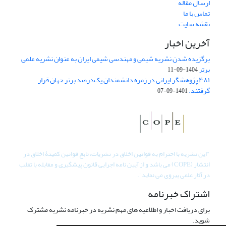
ارسال مقاله
تماس با ما
نقشه سایت
آخرین اخبار
برگزیده شدن نشریه شیمی و مهندسی شیمی ایران به عنوان نشریه علمی
برتر
1404-09-11
۴۸۱ پژوهشگر ایرانی در زمره دانشمندان یک‌درصد برتر جهان قرار
گرفتند.
1401-09-07
"
این نشریه با احترام به قوانین اخلاق در نشریات، تابع قوانین کمیتۀ اخلاق در
انتشار (COPE) می باشد و از آیین نامه اجرایی قانون پیشگیری و مقابله با تقلب
در آثار علمی پیروی می نماید".
اشتراک خبرنامه
برای دریافت اخبار و اطلاعیه های مهم نشریه در خبرنامه نشریه مشترک
شوید.