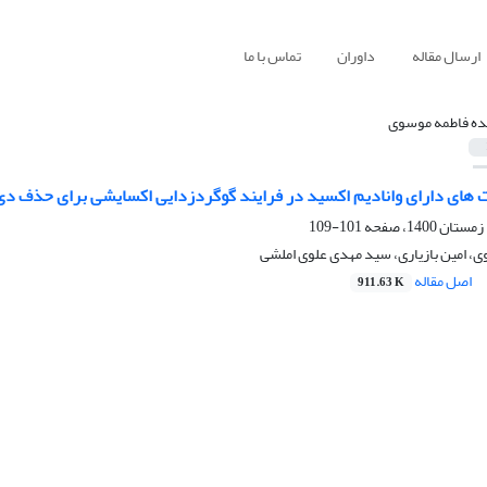
ارسال مقاله
داوران
تماس با ما
ه فاطمه موسوی
 های دارای وانادیم اکسید در فرایند گوگردزدایی اکسایشی برای حذف دی
101-109
، امین بازیاری، سید مهدی علوی املشی
اصل مقاله
911.63 K